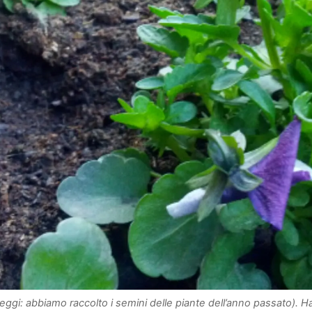
leggi: abbiamo raccolto i semini delle piante dell’anno passato). Hanno