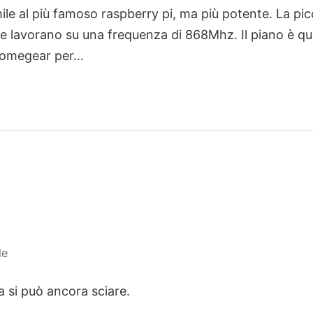
mile al più famoso raspberry pi, ma più potente. La pic
he lavorano su una frequenza di 868Mhz. Il piano è que
 homegear per…
le
a si può ancora sciare.