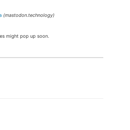
a
(
mastodon.technology
)
ages might pop up soon.