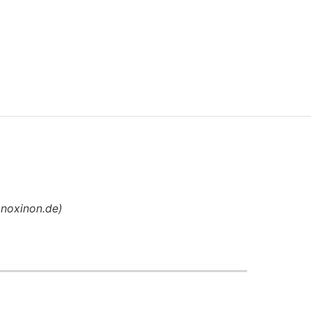
anoxinon.de
)