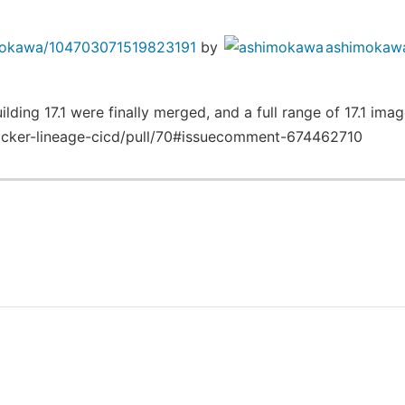
imokawa/104703071519823191
by
ashimokaw
lding 17.1 were finally merged, and a full range of 17.1 im
ocker-lineage-cicd/pull/70#issuecomment-674462710