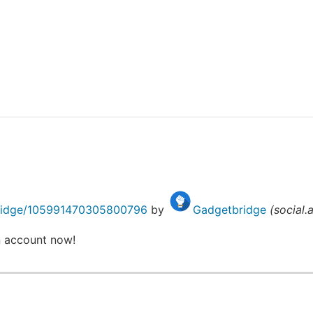
tbridge/105991470305800796
by
Gadgetbridge
(
social.
n account now!